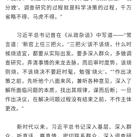
分娩’。调查研究的过程就是科学决策的过程，千万
省略不得、马虎不得。”
习近平总书记曾在《从政杂谈》中写道——“常
言道：‘新官上任三把火。’‘三把火’该不该烧，什么时
候烧适宜，都要从实际出发。要多深入群众，多做调
查研究，弄清事情的来龙去脉，而后审时度势，该烧
则烧，不该烧决不要赶时髦，勉强‘烧火’。”“作出决
策之前，先听他个八面来风，兼听各种意见，深入了
解所面临问题的本质，找出其规律，谋而后断；一旦
作出决议，在解决问题过程没有结束之前，不作主体
更改。”
新时代以来，习近平总书记深入基层、深入群
众，听真话、察真情，密切联系群众，深入调查研