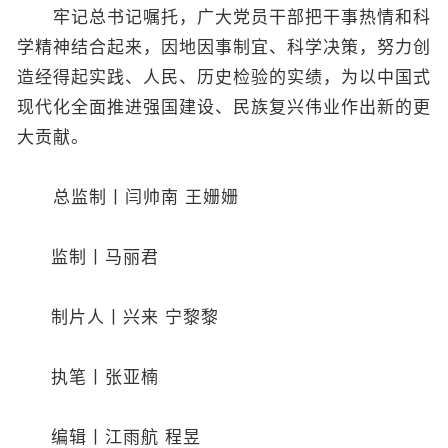
牢记总书记嘱托，广大党员干部把干事热情和科
学精神结合起来，因地因事制宜、科学决策，努力创
造经得起实践、人民、历史检验的实绩，为以中国式
现代化全面推进强国建设、民族复兴伟业作出新的更
大贡献。
总监制丨闫帅南 王姗姗
监制丨马丽君
制片人丨兴来 宁黎黎
执笔丨张亚楠
编辑丨江雨航 程昱