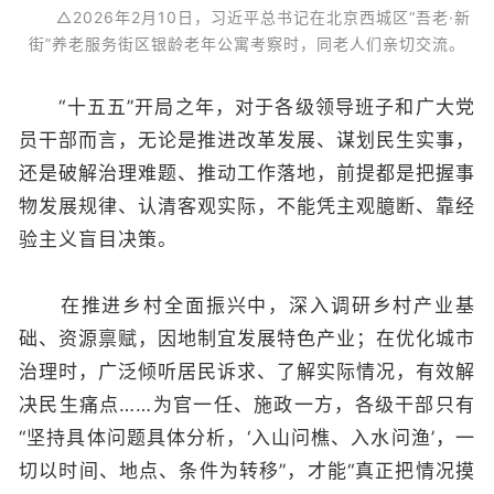
△2026年2月10日，习近平总书记在北京西城区“吾老·新
街”养老服务街区银龄老年公寓考察时，同老人们亲切交流。
“十五五”开局之年，对于各级领导班子和广大党
员干部而言，无论是推进改革发展、谋划民生实事，
还是破解治理难题、推动工作落地，前提都是把握事
物发展规律、认清客观实际，不能凭主观臆断、靠经
验主义盲目决策。
在推进乡村全面振兴中，深入调研乡村产业基
础、资源禀赋，因地制宜发展特色产业；在优化城市
治理时，广泛倾听居民诉求、了解实际情况，有效解
决民生痛点……为官一任、施政一方，各级干部只有
“坚持具体问题具体分析，‘入山问樵、入水问渔’，一
切以时间、地点、条件为转移”，才能“真正把情况摸