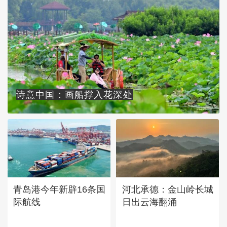
诗意中国：画船撑入花深处
青岛港今年新辟16条国
河北承德：金山岭长城
际航线
日出云海翻涌