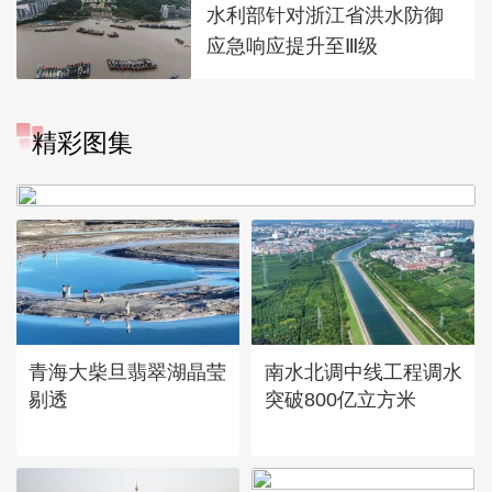
水利部针对浙江省洪水防御
应急响应提升至Ⅲ级
“大地指纹”奏响夏夜文旅乐
精彩图集
章
青海大柴旦翡翠湖晶莹
南水北调中线工程调水
剔透
突破800亿立方米