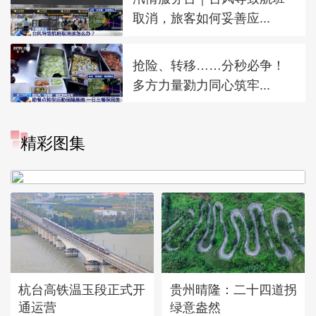
取消，旅客如何妥善应...
抢险、转移……分秒必争！
多方力量勠力同心筑牢...
精彩图集
广西昭平: 高山秋茶采摘忙
杭台高铁温玉段正式开
贵州晴隆：二十四道拐
通运营
绿意盎然