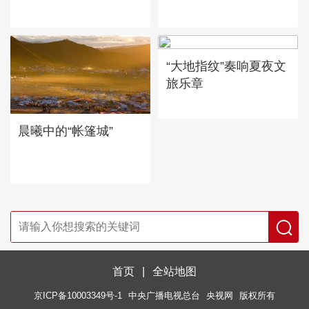
“大地指纹”奏响夏夜文
旅乐章
晨曦中的“帐篷城”
首页
|
全站地图
京ICP备10003349号-1
中央广播电视总台
央视网
版权所有