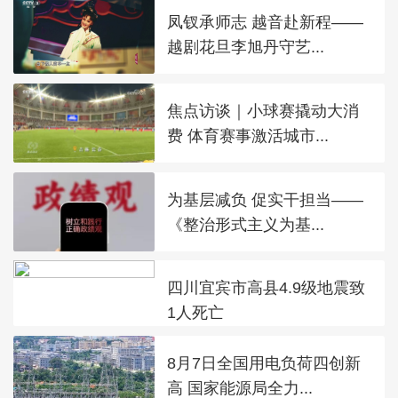
凤钗承师志 越音赴新程——
越剧花旦李旭丹守艺...
焦点访谈｜小球赛撬动大消
费 体育赛事激活城市...
为基层减负 促实干担当——
《整治形式主义为基...
四川宜宾市高县4.9级地震致
1人死亡
8月7日全国用电负荷四创新
高 国家能源局全力...