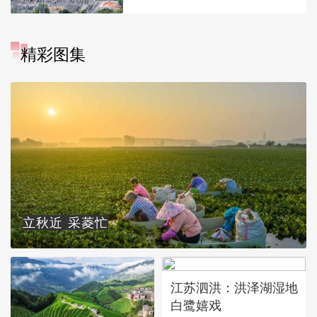
精彩图集
立秋近 采菱忙
江苏泗洪：洪泽湖湿地
白鹭嬉戏