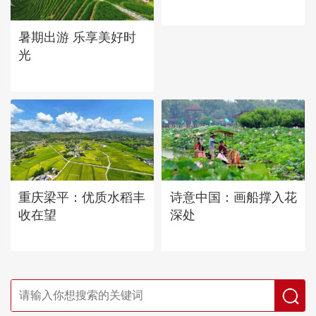
暑期出游 乐享美好时
光
重庆梁平：优质水稻丰
诗意中国：画船撑入花
收在望
深处