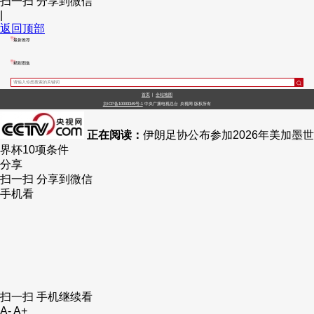
扫一扫 分享到微信
|
财经
教育
乡村振兴
生态环境
一带一路
央博
返回顶部
最新推荐
大国智造
大国展会
大国保险
云顶对话
云起
超
精彩图集
首页
|
全站地图
京ICP备10003349号-1
中央广播电视总台
央视网
版权所有
正在阅读：
伊朗足协公布参加2026年美加墨世
CCTV.节目官网
直播
节目单
栏目
片库
热播榜
界杯10项条件
分享
扫一扫 分享到微信
手机看
扫一扫 手机继续看
A-
A+