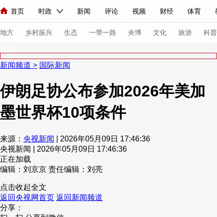
首页
时政
新闻
评论
视频
财经
体育
人民领袖习近平
直播
海外频道
片库
iPanda
栏目大全
联播+
English
中国领导人
节目单
Монгол
听音
央视快评
微视频
习式妙语
主持人
下
地方
乡村振兴
生态
一带一路
央博
文化
旅游
科普
新闻
新闻频道
>
国际新闻
总台春晚
网络春晚
共产党员网
秧纪录
纪录片网
伊朗足协公布参加2026年美加
墨世界杯10项条件
新闻
国内
国际
评论
经济
军事
科技
法
人民领袖习近平
联播+
热解读
天天学习
习式妙语
来源：
央视新闻
| 2026年05月09日 17:46:36
央视新闻 | 2026年05月09日 17:46:36
视频
小央视频
小央直播
直播中国
熊猫频道
V
正在加载
现场
前线
比划
快看
蓝海中国
新兵请入列
编辑：刘京京
责任编辑：刘亮
点击收起全文
体育
直播
竞猜
2026年世界杯
2026年冬奥会
返回央视网首页
返回新闻频道
分享：
VIP会员
CCTV奥林匹克频道
生活体育大会
体育江湖