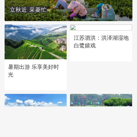
立秋近 采菱忙
江苏泗洪：洪泽湖湿地
白鹭嬉戏
暑期出游 乐享美好时
光
重庆梁平：优质水稻丰
诗意中国：画船撑入花