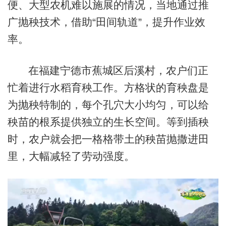
便、大型农机难以施展的情况，当地通过推
广抛秧技术，借助“田间轨道”，提升作业效
率。
在福建宁德市蕉城区后溪村，农户们正
忙着进行水稻育秧工作。方格状的育秧盘是
为抛秧特制的，每个孔穴大小均匀，可以给
秧苗的根系提供独立的生长空间。等到插秧
时，农户就会把一格格带土的秧苗抛撒进田
里，大幅减轻了劳动强度。