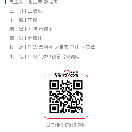
总监制丨骆红秉 魏驱虎
监 制丨王敬东
主 编丨李璇
编 辑丨刘禛 蔡纯琳
视 觉丨郝凤林
校 对丨孙洁 孟利铮 宋春燕 任佳 李英卓
出 品丨中央广播电视总台央视网
扫二维码 访问央视网