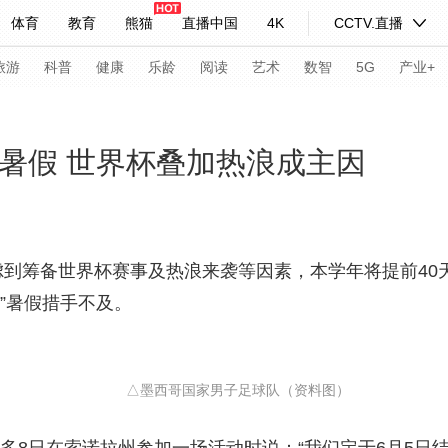
体育
教育
熊猫
直播中国
4K
CCTV.直播
式妙语
主持人
下载央视影音
热解读
天天学习
旅游
科普
健康
乐龄
阅读
艺术
数智
5G
产业+
纪录片网
国家大剧院
大型活动
放暑假 世界杯叠加热浪成主因
科技
法治
文娱
人物
公益
图片
习式妙语
央视快评
央视网评
光华锐评
锋面
筹备世界杯赛事及热浪来袭等因素，本学年将提前40
”暑假措手不及。
频道
VR/AR
4K专区
全景新闻
请入列
人生第一次
人生第二次
△墨西哥国家男子足球队（资料图）
年冬奥会
CBA
NBA
中超
国足
国际足球
网球
综
体育江湖
文化体育
冰雪道路
足球道路