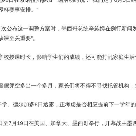
8日在索诺拉州参加一场活动时说：“我们定于6月5日
界杯赛事安排。”
央博
非遗
文化
旅游
科普
健康
乐龄
阅读
云起
超级工厂
智敬中国
全民健康
颜选攻略
海洋
公布这一调整方案时，墨西哥总统辛鲍姆在例行新闻发布
缺课至关重要”。
校授课时长，影响学生们的成绩，还可能打乱家庭生活
热播榜
总台企业白名单
假凭空多出一个多月，家长们将不得不寻找托管机构，
学。德尔加多8日透露，正考虑是否相应提前下一学年的
日至7月19日在美国、加拿大、墨西哥举行，开幕战由