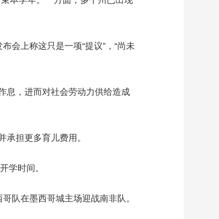
结束本学年。一方面，多个州已出现
艺术
汽车
数智
5G
产业+
时尚
天气
才艺
网展
央央好物
会上称这只是一项“提议”，“尚未
作息，进而对社会劳动力供给造成
并承担更多育儿费用。
开学时间。
墨西哥队在墨西哥城主场迎战南非队。