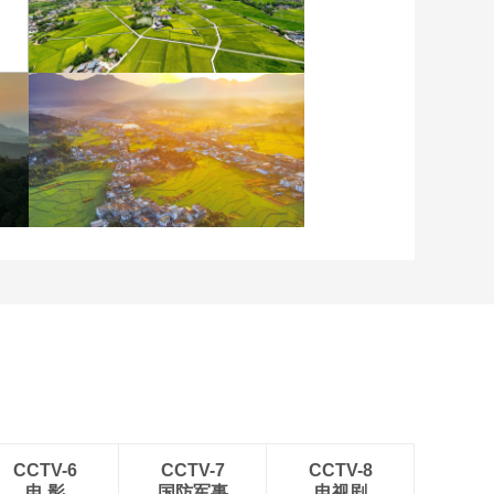
重庆梁平：优质水稻丰收
在望
安徽岳西：晨光铺洒山乡
稻田
CCTV-6
CCTV-7
CCTV-8
电 影
国防军事
电视剧