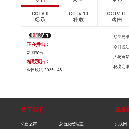
CCTV-9
CCTV-10
CCTV-11
纪 录
科 教
戏 曲
新闻联
正在播出：
今日说
新闻30分
人与自
精彩预告：
秘境之
今日说法-2026-143
关于我们
业务
总台之声
总台总经理室
央视网