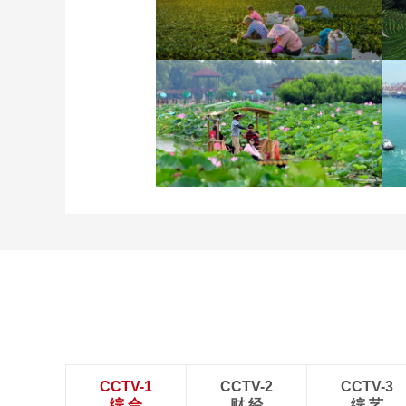
立秋近 采菱忙
诗意中国：画船撑入花深
处
CCTV-1
CCTV-2
CCTV-3
综 合
财 经
综 艺