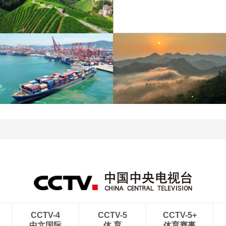
江苏泗洪：洪泽湖湿地白
暑期出游 乐享美好时光
鹭嬉戏
青岛港今年新辟16条国际
河北承德：金山岭长城日
航线
出云海翻涌
CCTV-4
CCTV-5
CCTV-5+
中文国际
体 育
体育赛事