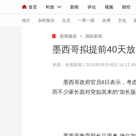
首页
时政
新闻
评论
视频
财经
人民领袖习近平
直播
海外频道
片库
iPanda
栏目大全
联播+
English
中国领导人
节目单
Монгол
听音
央视快评
微视频
习
地方
乡村振兴
生态
一带一路
央博
文化
新闻频道
>
国际新闻
总台春晚
网络春晚
共产党员网
秧纪录
墨西哥拟提前40天
来源：
央视新闻
| 2026年05月09日 16:11:46
新闻
国内
国际
评论
经济
军事
人民领袖习近平
联播+
热解读
天天学习
墨西哥政府官员8日表示，考虑到
而不少家长面对突如其来的“加长版
视频
小央视频
小央直播
直播中国
熊猫
现场
前线
比划
快看
蓝海中国
新兵
体育
直播
竞猜
2026年世界杯
2026
VIP会员
CCTV奥林匹克频道
生活体育大会