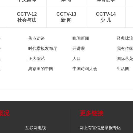
CCTV-12
CCTV-13
CCTV-14
社会与法
新 闻
少 儿
播
焦点访谈
晚间新闻
经典咏
法
时代楷模发布厅
开讲啦
我有传
然
正大综艺
人口
国际艺
眼
典籍里的中国
中国诗词大会
生活圈
概况
更多链接
互联网电视
网上有害信息举报专区