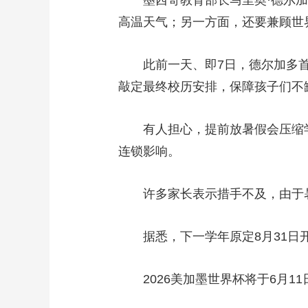
墨西哥教育部长马里奥·德尔加多
高温天气；另一方面，还要兼顾世
财经
教育
乡村振兴
生态环境
一带一路
大国智造
大国展会
大国保险
云顶对话
此前一天、即7日，德尔加多首次
敲定最终校历安排，保障孩子们不
有人担心，提前放暑假会压缩学
CCTV.节目官网
直播
节目单
栏目
片库
连锁影响。
许多家长表示措手不及，由于暑
据悉，下一学年原定8月31日开
2026美加墨世界杯将于6月11