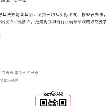
行动派、实干家。
得其法方能善其治。坚持一切从实际出发、按规律办事
的出发点和落脚点，更是树立和践行正确政绩观的必然要
虎
 宋春燕 李英卓 毛长志
总台央视网