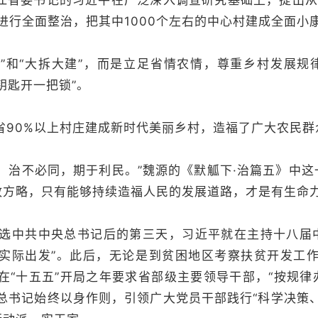
浙江省委书记的习近平在广泛深入调查研究基础上，提出
进行全面整治，把其中1000个左右的中心村建成全面小
切”和“大拆大建”，而是立足省情农情，尊重乡村发展规
钥匙开一把锁”。
省90%以上村庄建成新时代美丽乡村，造福了广大农民群
；治不必同，期于利民。”魏源的《默觚下·治篇五》中
政方略，只有能够持续造福人民的发展道路，才是有生命
日，当选中共中央总书记后的第三天，习近平就在主持十八
从实际出发”。此后，无论是到贫困地区考察扶贫开发工作
在“十五五”开局之年要求省部级主要领导干部，“按规
总书记始终以身作则，引领广大党员干部践行“科学决策