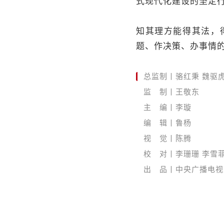
式现代化建设的坚定
知其理方能得其法，
题、作决策、办事情
总监制丨骆红秉 魏驱
监 制丨王敬东
主 编丨李璇
编 辑丨鲁杨
视 觉丨陈腾
校 对丨李珊珊 李雪菲
出 品丨中央广播电视