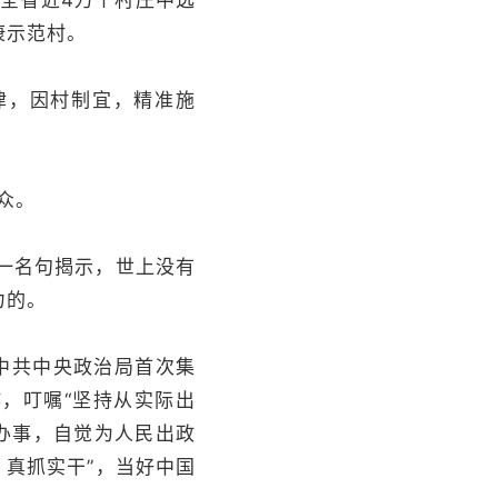
从全省近4万个村庄中选
康示范村。
律，因村制宜，精准施
众。
这一名句揭示，世上没有
力的。
届中共中央政治局首次集
，叮嘱“坚持从实际出
律办事，自觉为人民出政
、真抓实干”，当好中国