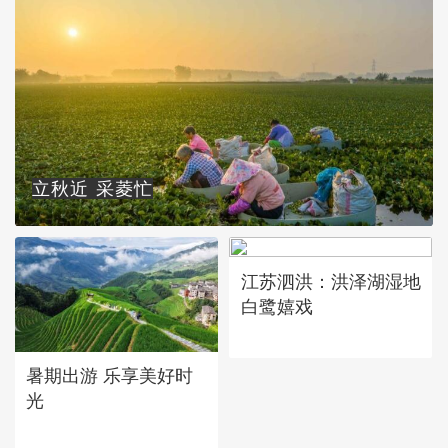
立秋近 采菱忙
江苏泗洪：洪泽湖湿地
白鹭嬉戏
暑期出游 乐享美好时
光