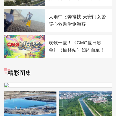
大雨中飞奔搀扶 天安门女警
暖心救助滑倒游客
欢歌一夏！《CMG夏日歌
会》（榆林站）如约而至！
“大地指纹”奏响夏夜文旅乐
精彩图集
章