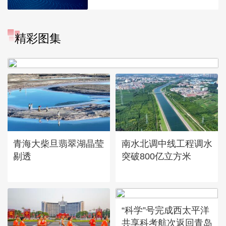
“大地指纹”奏响夏夜文旅乐
精彩图集
章
青海大柴旦翡翠湖晶莹
南水北调中线工程调水
剔透
突破800亿立方米
“科学”号完成西太平洋
共享科考航次返回青岛