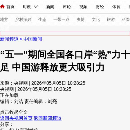
首页
时政
新闻
评论
视频
财经
体育
人民领袖习近平
直播
海外频道
片库
iPanda
栏目大全
联播+
English
中国领导人
节目单
Монгол
听音
央视快评
微视频
习式妙语
主持人
下
地方
乡村振兴
生态
一带一路
央博
文化
旅游
科普
新闻
新闻频道
>
中国新闻
总台春晚
网络春晚
共产党员网
秧纪录
纪录片网
“五一”期间全国各口岸“热”力十
足 中国游释放更大吸引力
新闻
国内
国际
评论
经济
军事
科技
法
人民领袖习近平
联播+
热解读
天天学习
习式妙语
来源：央视网 | 2026年05月05日 10:28:25
央视网 | 2026年05月05日 10:28:25
视频
小央视频
小央直播
直播中国
熊猫频道
V
正在加载
现场
前线
比划
快看
蓝海中国
新兵请入列
编辑：刘洁
责任编辑：刘亮
点击收起全文
体育
直播
竞猜
2026年世界杯
2026年冬奥会
返回央视网首页
返回新闻频道
分享：
VIP会员
CCTV奥林匹克频道
生活体育大会
体育江湖