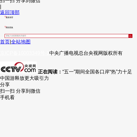
扫一扫 分享到微信
|
财经
教育
乡村振兴
生态环境
一带一路
央博
返回顶部
最新推荐
大国智造
大国展会
大国保险
云顶对话
云起
超
精彩图集
首页
|
全站地图
京ICP备10003349号-1
中央广播电视总台
央视网
版权所有
CCTV.节目官网
直播
节目单
栏目
片库
热播榜
正在阅读：
“五一”期间全国各口岸“热”力十足
中国游释放更大吸引力
分享
扫一扫 分享到微信
手机看