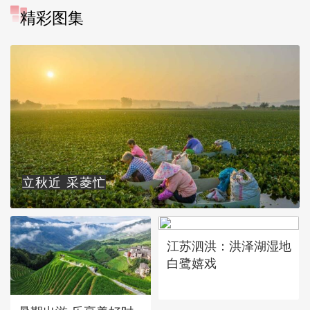
精彩图集
立秋近 采菱忙
江苏泗洪：洪泽湖湿地
白鹭嬉戏