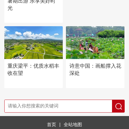
暑期出游 乐享美好时
光
重庆梁平：优质水稻丰
诗意中国：画船撑入花
收在望
深处
首页
|
全站地图