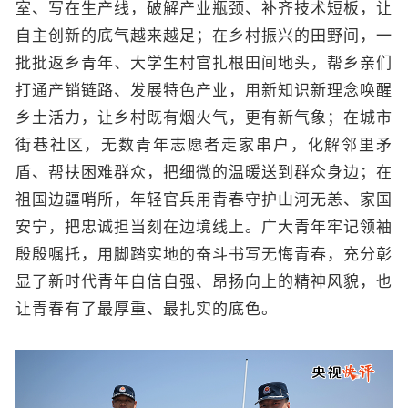
室、写在生产线，破解产业瓶颈、补齐技术短板，让
自主创新的底气越来越足；在乡村振兴的田野间，一
批批返乡青年、大学生村官扎根田间地头，帮乡亲们
打通产销链路、发展特色产业，用新知识新理念唤醒
乡土活力，让乡村既有烟火气，更有新气象；在城市
街巷社区，无数青年志愿者走家串户，化解邻里矛
盾、帮扶困难群众，把细微的温暖送到群众身边；在
祖国边疆哨所，年轻官兵用青春守护山河无恙、家国
安宁，把忠诚担当刻在边境线上。广大青年牢记领袖
殷殷嘱托，用脚踏实地的奋斗书写无悔青春，充分彰
显了新时代青年自信自强、昂扬向上的精神风貌，也
让青春有了最厚重、最扎实的底色。