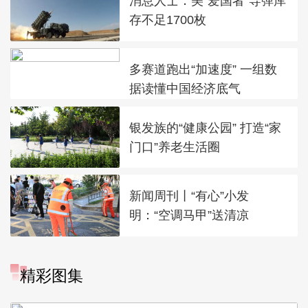
消息人士：美“爱国者”导弹库
存不足1700枚
多赛道跑出“加速度” 一组数
据读懂中国经济底气
银发族的“健康公园” 打造“家
门口”养老生活圈
新闻周刊丨“有心”小发
明：“空调马甲”送清凉
“大地指纹”奏响夏夜文旅乐
精彩图集
章