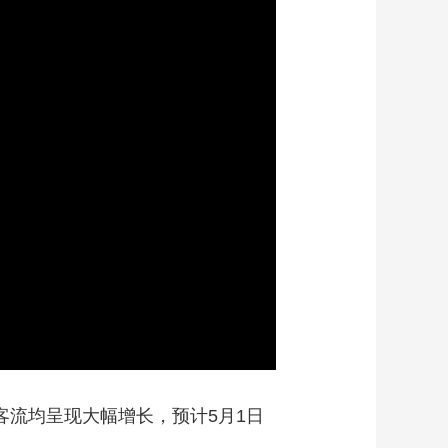
艺术
汽车
数智
5G
产业+
时尚
天气
才艺
网展
央央好物
客流均呈现大幅增长，预计5月1日