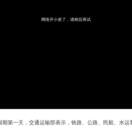
央博
非遗
文化
旅游
科普
健康
乐龄
阅读
云起
超级工厂
智敬中国
全民健康
颜选攻略
海洋
网络开小差了，请稍后再试
热播榜
总台企业白名单
一”假期第一天，交通运输部表示，铁路、公路、民航、水运