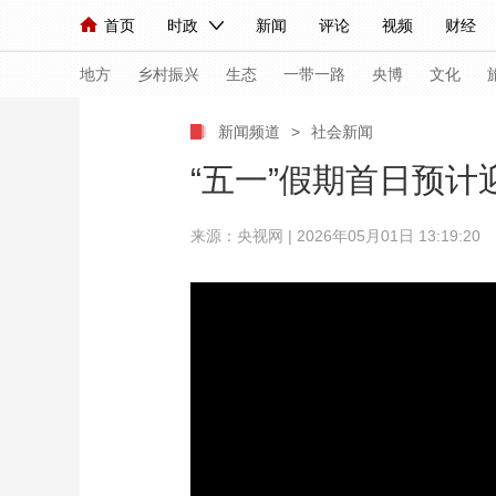
首页
时政
新闻
评论
视频
财经
人民领袖习近平
直播
海外频道
片库
iPanda
栏目大全
联播+
English
中国领导人
节目单
Монгол
听音
央视快评
微视频
习
地方
乡村振兴
生态
一带一路
央博
文化
新闻频道
>
社会新闻
总台春晚
网络春晚
共产党员网
秧纪录
“五一”假期首日预计
来源：央视网 | 2026年05月01日 13:19:20
新闻
国内
国际
评论
经济
军事
人民领袖习近平
联播+
热解读
天天学习
视频
小央视频
小央直播
直播中国
熊猫
现场
前线
比划
快看
蓝海中国
新兵
体育
直播
竞猜
2026年世界杯
2026
VIP会员
CCTV奥林匹克频道
生活体育大会