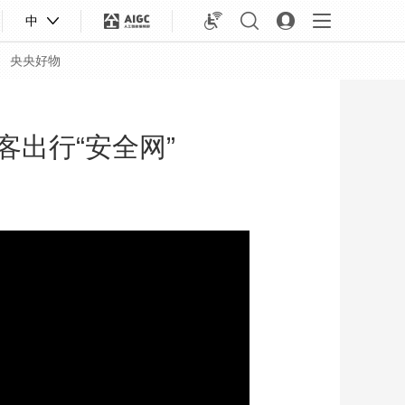
中
央央好物
客出行“安全网”
合体育
亚冬会