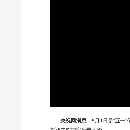
财经
教育
乡村振兴
生态环境
一带一路
大国智造
大国展会
大国保险
云顶对话
CCTV.节目官网
直播
节目单
栏目
片库
央视网消息：
5月1日是“五