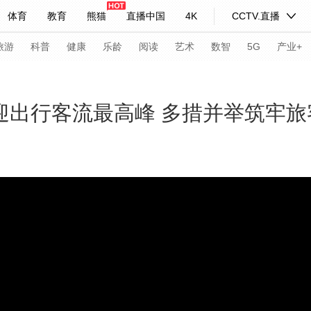
体育
教育
熊猫
直播中国
4K
CCTV.直播
式妙语
主持人
下载央视影音
热解读
天天学习
旅游
科普
健康
乐龄
阅读
艺术
数智
5G
产业+
纪录片网
国家大剧院
大型活动
迎出行客流最高峰 多措并举筑牢旅
科技
法治
文娱
人物
公益
图片
习式妙语
央视快评
央视网评
光华锐评
锋面
频道
VR/AR
4K专区
全景新闻
请入列
人生第一次
人生第二次
年冬奥会
CBA
NBA
中超
国足
国际足球
网球
综
体育江湖
文化体育
冰雪道路
足球道路