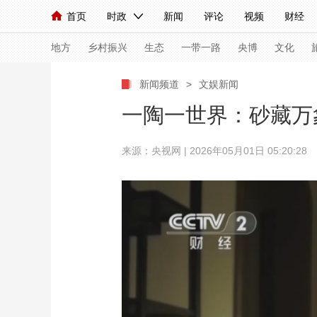
首页
时政
新闻
评论
视频
财经
人民领袖习近平
直播
海外频道
片库
iPanda
栏目大全
联播+
English
中国领导人
节目单
Монгол
听音
央视快评
微视频
习
地方
乡村振兴
生态
一带一路
央博
文化
新闻频道
>
文娱新闻
总台春晚
网络春晚
共产党员网
秧纪录
一陶一世界：砂藏万
来源：央视网 | 2026年05月01日 05:20:28
新闻
国内
国际
评论
经济
军事
人民领袖习近平
联播+
热解读
天天学习
视频
小央视频
小央直播
直播中国
熊猫
现场
前线
比划
快看
蓝海中国
新兵
体育
直播
竞猜
2026年世界杯
2026
VIP会员
CCTV奥林匹克频道
生活体育大会