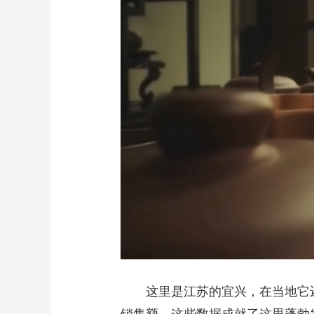
财经
教育
乡村振兴
生态环境
一带一路
大国智造
大国展会
大国保险
云顶对话
CCTV.节目官网
直播
节目单
栏目
片库
这里是江苏的宜兴，在当地它