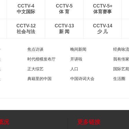
CCTV-4
CCTV-5
CCTV-5+
中文国际
体 育
体育赛事
CCTV-12
CCTV-13
CCTV-14
社会与法
新 闻
少 儿
播
焦点访谈
晚间新闻
经典咏
法
时代楷模发布厅
开讲啦
我有传
然
正大综艺
人口
国际艺
眼
典籍里的中国
中国诗词大会
生活圈
概况
更多链接