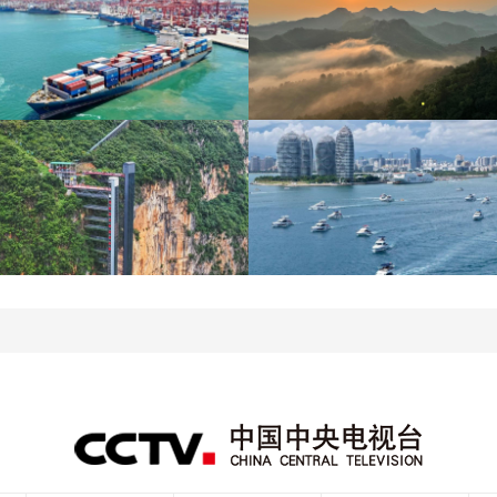
青岛港今年新辟16条国际
河北承德：金山岭长城日
航线
出云海翻涌
“空中校车”托举云端求学
三亚迎来暑期旅游旺季 多
路
举措保障服务质量