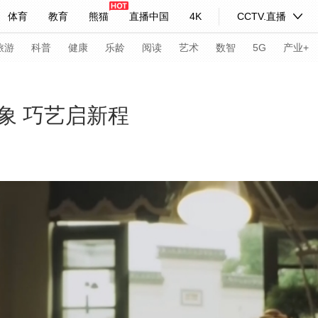
体育
教育
熊猫
直播中国
4K
CCTV.直播
式妙语
主持人
下载央视影音
热解读
天天学习
旅游
科普
健康
乐龄
阅读
艺术
数智
5G
产业+
纪录片网
国家大剧院
大型活动
象 巧艺启新程
科技
法治
文娱
人物
公益
图片
习式妙语
央视快评
央视网评
光华锐评
锋面
频道
VR/AR
4K专区
全景新闻
请入列
人生第一次
人生第二次
年冬奥会
CBA
NBA
中超
国足
国际足球
网球
综
体育江湖
文化体育
冰雪道路
足球道路