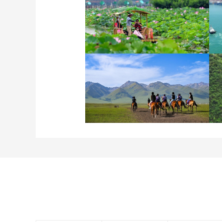
诗意中国：画船撑入花深
处
新疆伊犁：那拉提夏季风
光如画 游人如织