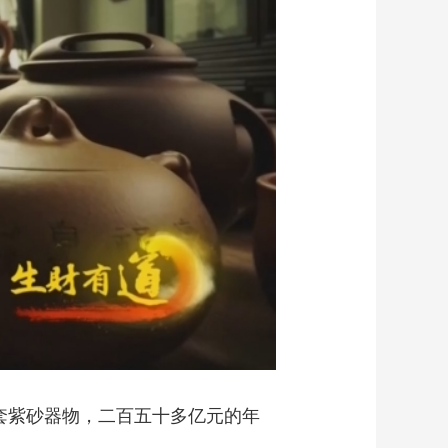
艺术
汽车
数智
5G
产业+
时尚
天气
才艺
网展
央央好物
套紫砂器物，二百五十多亿元的年