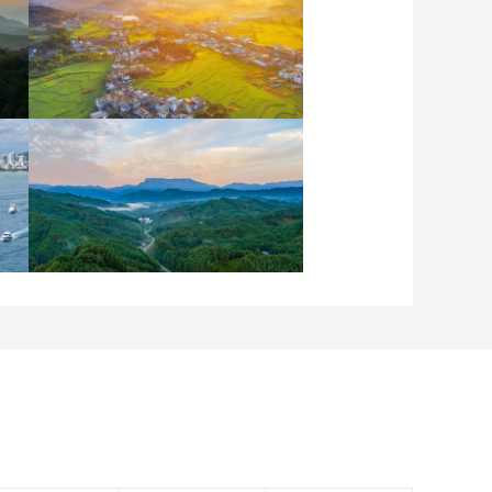
安徽岳西：晨光铺洒山乡
稻田
四川眉山：瓦屋峨眉同框
入画来