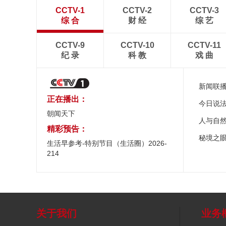
CCTV-1
CCTV-2
CCTV-3
综 合
财 经
综 艺
CCTV-9
CCTV-10
CCTV-11
纪 录
科 教
戏 曲
新闻联
正在播出：
今日说
朝闻天下
人与自
精彩预告：
秘境之
生活早参考-特别节目（生活圈）2026-
214
关于我们
业务