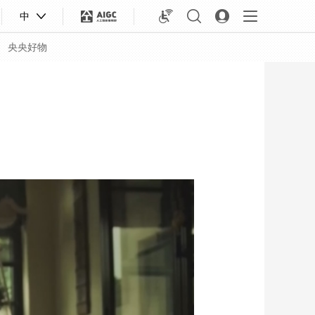
中
央央好物
合体育
亚冬会