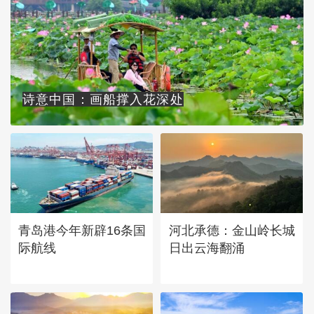
诗意中国：画船撑入花深处
青岛港今年新辟16条国
河北承德：金山岭长城
际航线
日出云海翻涌