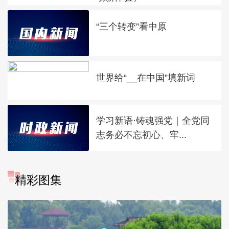
“三个转变”看中原
世界给“__在中国”填新词
学习新语·铸魂强党｜全党同
志务必不忘初心、牢...
精彩图集