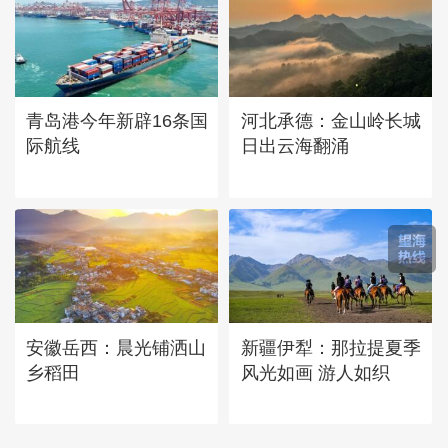
青岛港今年新辟16条国
河北承德：金山岭长城
际航线
日出云海翻涌
安徽岳西：晨光铺洒山
新疆伊犁：那拉提夏季
乡稻田
风光如画 游人如织