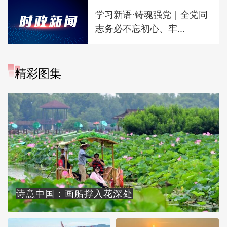
学习新语·铸魂强党｜全党同
志务必不忘初心、牢...
精彩图集
诗意中国：画船撑入花深处