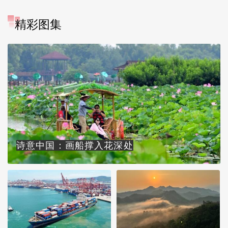
精彩图集
诗意中国：画船撑入花深处