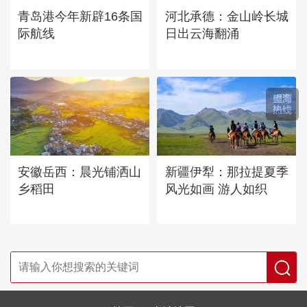
青岛港今年新辟16条国
河北承德：金山岭长城
际航线
日出云海翻涌
安徽岳西：晨光铺洒山
新疆伊犁：那拉提夏季
乡稻田
风光如画 游人如织