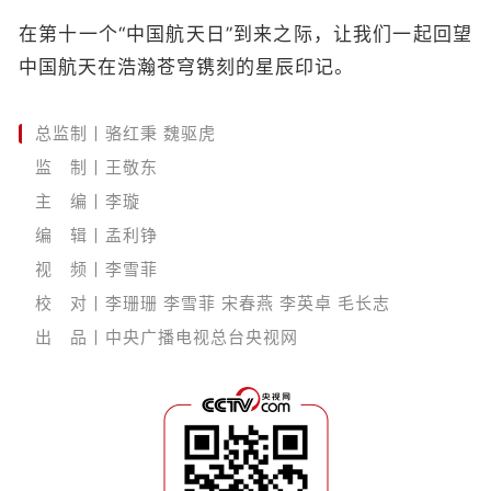
在第十一个“中国航天日”到来之际，让我们一起回望
中国航天在浩瀚苍穹镌刻的星辰印记。
总监制丨骆红秉 魏驱虎
监 制丨王敬东
主 编丨李璇
编 辑丨孟利铮
视 频丨李雪菲
校 对丨李珊珊 李雪菲 宋春燕 李英卓 毛长志
出 品丨中央广播电视总台央视网