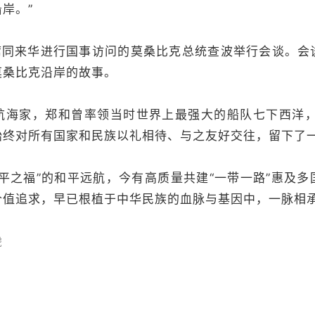
岸。”
主席同来华进行国事访问的莫桑比克总统查波举行会谈。会
莫桑比克沿岸的故事。
航海家，郑和曾率领当时世界上最强大的船队七下西洋，
始终对所有国家和民族以礼相待、与之友好交往，留下了
平之福”的和平远航，今有高质量共建“一带一路”惠及
价值追求，早已根植于中华民族的血脉与基因中，一脉相
虎