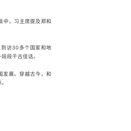
谈中，习主席提及郑和
到访30多个国家和地
一段段千古佳话。
多国发展。穿越古今，和
承。