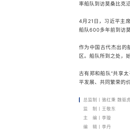
率船队到访莫桑比克沿
4月21日，习近平
船队600多年前到访
作为中国古代杰出的
区。船队所到之处，
古有郑和船队“共享太
平发展、共同繁荣的
总监制丨骆红秉 魏驱
监 制丨王敬东
主 编丨李璇
编 辑丨李丹