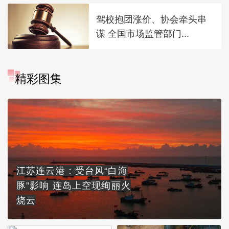
驾校抱团涨价、协会牵头串
谋 全国市场监管部门...
精彩图集
江苏连云港：受台风“白海
豚”影响 连岛上空现绚丽火
烧云