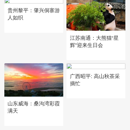
贵州黎平：肇兴侗寨游
人如织
江苏南通：大熊猫“星
辉”迎来生日会
广西昭平: 高山秋茶采
摘忙
山东威海：桑沟湾彩霞
满天