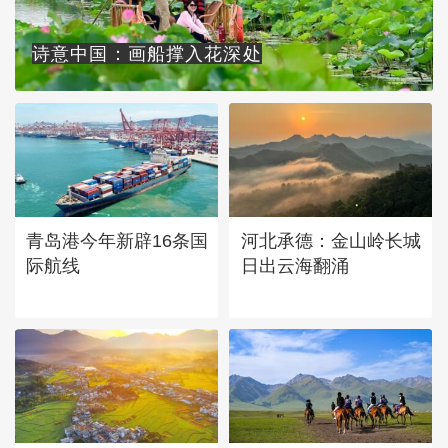
诗意中国：画船撑入花深处
青岛港今年新辟16条国
河北承德：金山岭长城
际航线
日出云海翻涌