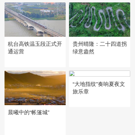
广西昭平: 高山秋茶采摘忙
杭台高铁温玉段正式开
贵州晴隆：二十四道拐
通运营
绿意盎然
“大地指纹”奏响夏夜文
旅乐章
晨曦中的“帐篷城”