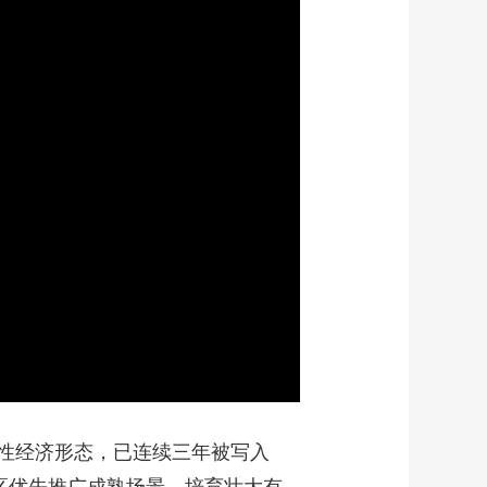
艺术
汽车
数智
5G
产业+
时尚
天气
才艺
网展
央央好物
性经济形态，已连续三年被写入