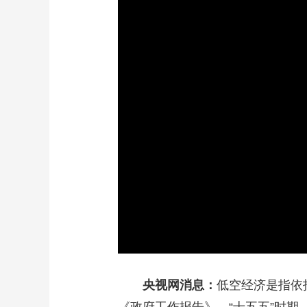
财经
教育
乡村振兴
生态环境
一带一路
大国智造
大国展会
大国保险
云顶对话
CCTV.节目官网
直播
节目单
栏目
片库
央视网消息：
低空经济是指依