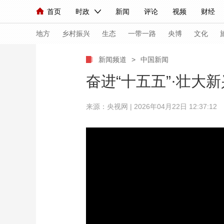
首页
时政
新闻
评论
视频
财经
人民领袖习近平
直播
海外频道
片库
iPanda
栏目大全
联播+
English
中国领导人
节目单
Монгол
听音
央视快评
微视频
习
地方
乡村振兴
生态
一带一路
央博
文化
新闻频道
>
中国新闻
总台春晚
网络春晚
共产党员网
秧纪录
奋进“十五五”·壮大
来源：央视网 | 2026年04月22日 12:37:12
新闻
国内
国际
评论
经济
军事
人民领袖习近平
联播+
热解读
天天学习
视频
小央视频
小央直播
直播中国
熊猫
现场
前线
比划
快看
蓝海中国
新兵
体育
直播
竞猜
2026年世界杯
2026
VIP会员
CCTV奥林匹克频道
生活体育大会