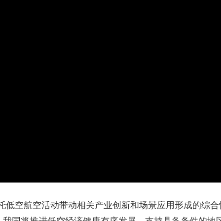
央博
非遗
文化
旅游
科普
健康
乐龄
阅读
云起
超级工厂
智敬中国
全民健康
颜选攻略
海洋
热播榜
总台企业白名单
托低空航空活动带动相关产业创新和场景应用形成的综合