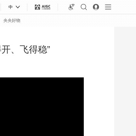
中
央央好物
得开、飞得稳”
合体育
亚冬会