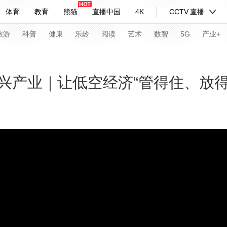
体育
教育
熊猫
直播中国
4K
CCTV.直播
式妙语
主持人
下载央视影音
热解读
天天学习
旅游
科普
健康
乐龄
阅读
艺术
数智
5G
产业+
纪录片网
国家大剧院
大型活动
新兴产业｜让低空经济“管得住、放
科技
法治
文娱
人物
公益
图片
习式妙语
央视快评
央视网评
光华锐评
锋面
频道
VR/AR
4K专区
全景新闻
请入列
人生第一次
人生第二次
年冬奥会
CBA
NBA
中超
国足
国际足球
网球
综
体育江湖
文化体育
冰雪道路
足球道路