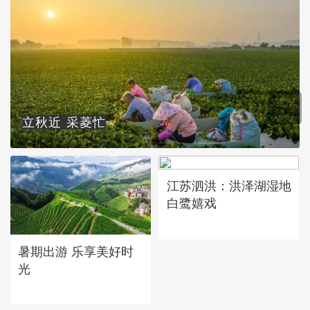
立秋近 采菱忙
江苏泗洪：洪泽湖湿地
白鹭嬉戏
暑期出游 乐享美好时
光