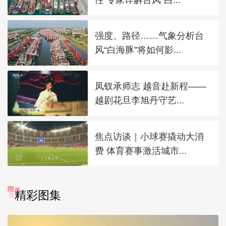
强度、路径……气象分析台
风“白海豚”将如何影...
凤钗承师志 越音赴新程——
越剧花旦李旭丹守艺...
焦点访谈｜小球赛撬动大消
费 体育赛事激活城市...
精彩图集