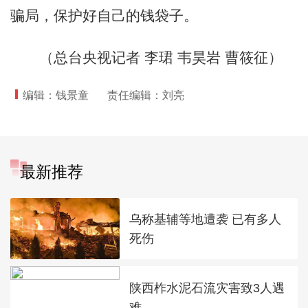
骗局，保护好自己的钱袋子。
（总台央视记者 李珺 韦昊岩 曹筱征）
编辑：钱景童
责任编辑：刘亮
最新推荐
乌称基辅等地遭袭 已有多人
死伤
陕西柞水泥石流灾害致3人遇
难