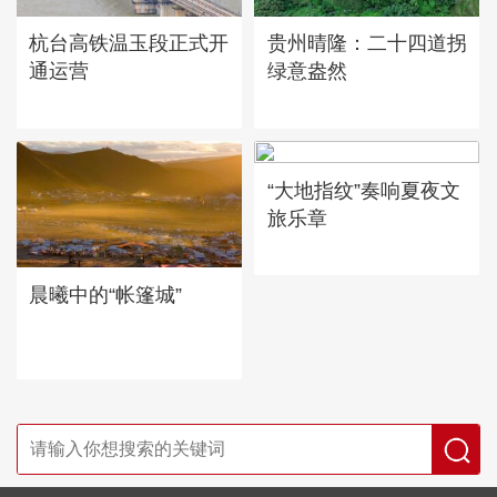
杭台高铁温玉段正式开
贵州晴隆：二十四道拐
通运营
绿意盎然
“大地指纹”奏响夏夜文
旅乐章
晨曦中的“帐篷城”