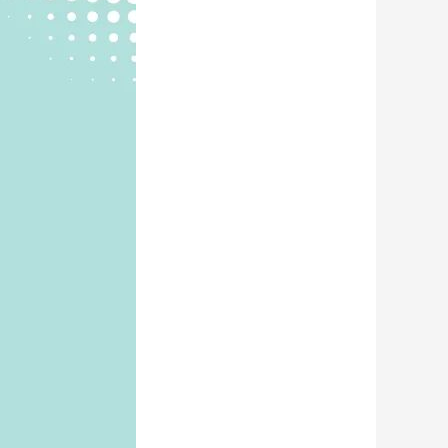
艺术
汽车
数智
5G
产业+
时尚
天气
才艺
网展
央央好物