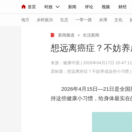
首页
时政
新闻
评论
视频
财经
人民领袖习近平
直播
海外频道
片库
iPanda
栏目大全
联播+
English
中国领导人
节目单
Монгол
听音
央视快评
微视频
习
地方
乡村振兴
生态
一带一路
央博
文化
新闻频道
>
生活新闻
总台春晚
网络春晚
共产党员网
秧纪录
想远离癌症？不妨养成
来源：
健康中国
| 2026年04月17日 20:47:11
新闻
国内
国际
评论
经济
军事
原标题：想远离癌症？不妨养成这些小习惯 |
人民领袖习近平
联播+
热解读
天天学习
2026年4月15日—21日是
视频
小央视频
小央直播
直播中国
熊猫
持这些健康小习惯，给身体最实在
现场
前线
比划
快看
蓝海中国
新兵
体育
直播
竞猜
2026年世界杯
2026
VIP会员
CCTV奥林匹克频道
生活体育大会