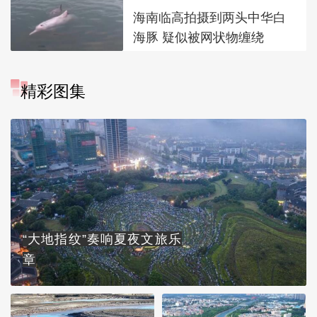
海南临高拍摄到两头中华白
海豚 疑似被网状物缠绕
精彩图集
“大地指纹”奏响夏夜文旅乐
章