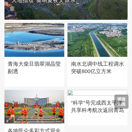
“大地指纹”奏响夏夜文旅乐
章
青海大柴旦翡翠湖晶莹
南水北调中线工程调水
剔透
突破800亿立方米
“科学”号完成西太平洋
共享科考航次返回青岛
各地民众多彩方式迎全