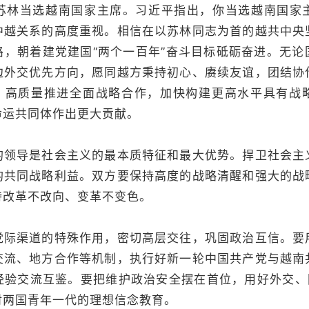
当选越南国家主席。习近平指出，你当选越南国家
中越关系的高度重视。相信在以苏林同志为首的越共中央
路，朝着建党建国“两个一百年”奋斗目标砥砺奋进。无论
边外交优先方向，愿同越方秉持初心、赓续友谊，团结协
标，高质量推进全面战略合作，加快构建更高水平具有战
命运共同体作出更大贡献。
导是社会主义的最本质特征和最大优势。捍卫社会主
的共同战略利益。双方要保持高度的战略清醒和强大的战
持改革不改向、变革不变色。
渠道的特殊作用，密切高层交往，巩固政治互信。要
交流、地方合作等机制，执行好新一轮中国共产党与越南
验交流互鉴。要把维护政治安全摆在首位，用好外交、国
对两国青年一代的理想信念教育。