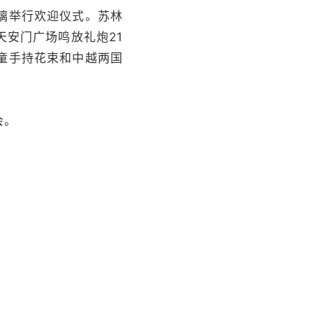
璃举行欢迎仪式。苏林
安门广场鸣放礼炮21
童手持花束和中越两国
会。