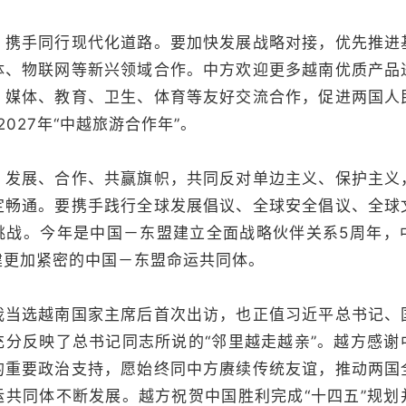
手同行现代化道路。要加快发展战略对接，优先推进
体、物联网等新兴领域合作。中方欢迎更多越南优质产品
、媒体、教育、卫生、体育等友好交流合作，促进两国人
2027年“中越旅游合作年”。
展、合作、共赢旗帜，共同反对单边主义、保护主义
定畅通。要携手践行全球发展倡议、全球安全倡议、全球
挑战。今年是中国－东盟建立全面战略伙伴关系5周年，
建更加紧密的中国－东盟命运共同体。
选越南国家主席后首次出访，也正值习近平总书记、
充分反映了总书记同志所说的“邻里越走越亲”。越方感谢
的重要政治支持，愿始终同中方赓续传统友谊，推动两国
运共同体不断发展。越方祝贺中国胜利完成“十四五”规划