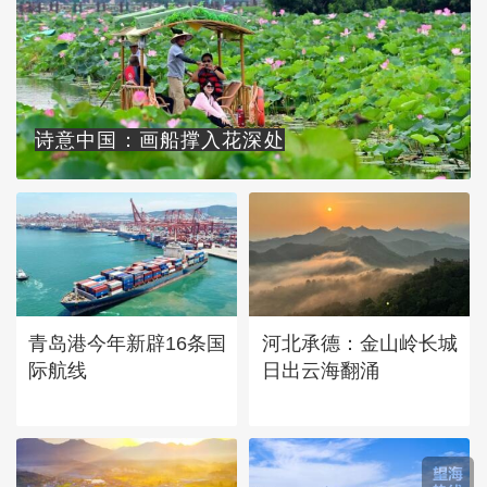
诗意中国：画船撑入花深处
青岛港今年新辟16条国
河北承德：金山岭长城
际航线
日出云海翻涌