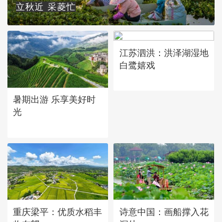
立秋近 采菱忙
江苏泗洪：洪泽湖湿地
白鹭嬉戏
暑期出游 乐享美好时
光
重庆梁平：优质水稻丰
诗意中国：画船撑入花