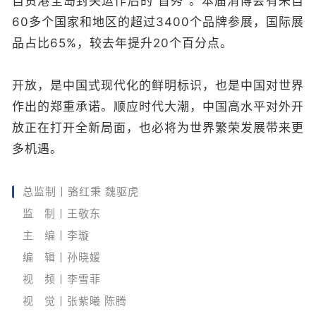
自贸港全岛封关运作后的“首秀”。本届消博会有来自
60多个国家和地区的超过3400个品牌参展，国际展
品占比65%，较去年提升20个百分点。
开放，是中国式现代化的鲜明标识，也是中国对世界
作出的郑重承诺。顺应时代大潮，中国高水平对外开
放正在打开全新局面，也必将为世界繁荣发展带来更
多机遇。
总监制丨骆红秉 魏驱虎
监 制丨王敬东
主 编丨李璇
编 辑丨孙晓媛
视 频丨李雪菲
视 觉丨张紫曦 陈腾