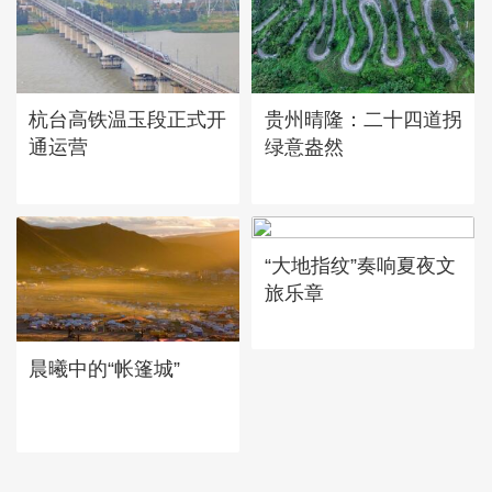
杭台高铁温玉段正式开
贵州晴隆：二十四道拐
通运营
绿意盎然
“大地指纹”奏响夏夜文
旅乐章
晨曦中的“帐篷城”