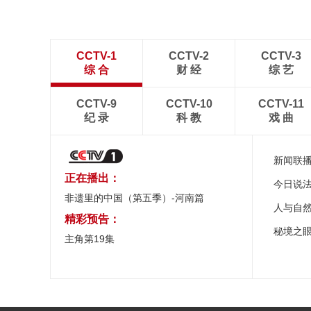
CCTV-1
CCTV-2
CCTV-3
综 合
财 经
综 艺
CCTV-9
CCTV-10
CCTV-11
纪 录
科 教
戏 曲
新闻联
正在播出：
今日说
非遗里的中国（第五季）-河南篇
人与自
精彩预告：
秘境之
主角第19集