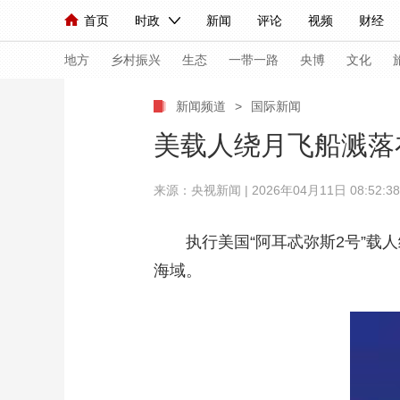
首页
时政
新闻
评论
视频
财经
人民领袖习近平
直播
海外频道
片库
iPanda
栏目大全
联播+
English
中国领导人
节目单
Монгол
听音
央视快评
微视频
习
地方
乡村振兴
生态
一带一路
央博
文化
新闻频道
>
国际新闻
总台春晚
网络春晚
共产党员网
秧纪录
美载人绕月飞船溅落
来源：
央视新闻
| 2026年04月11日 08:52:38
新闻
国内
国际
评论
经济
军事
人民领袖习近平
联播+
热解读
天天学习
执行美国“阿耳忒弥斯2号”载人
海域。
视频
小央视频
小央直播
直播中国
熊猫
现场
前线
比划
快看
蓝海中国
新兵
体育
直播
竞猜
2026年世界杯
2026
VIP会员
CCTV奥林匹克频道
生活体育大会