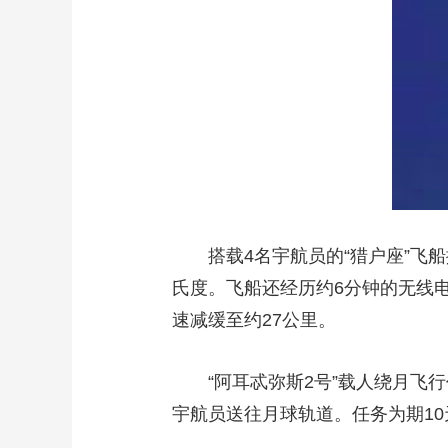
财经
教育
乡村振兴
生态环境
一带一路
大国智造
大国展会
大国保险
云顶对话
CCTV.节目官网
直播
节目单
栏目
片库
搭载4名宇航员的“猎户座”飞船抛
氏度。飞船还经历约6分钟的无线
速减缓至约27公里。
“阿耳忒弥斯2号”载人绕月飞行任
宇航员送往月球轨道。任务为期10