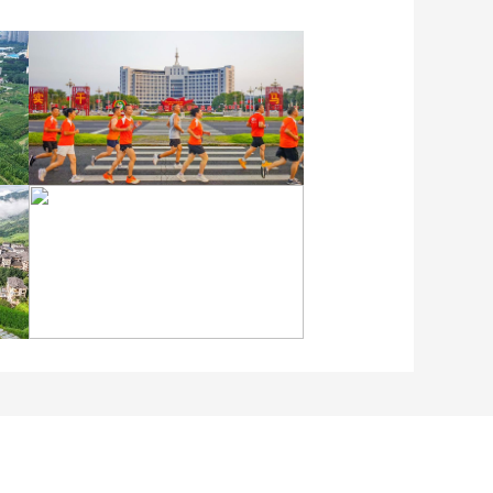
各地民众多彩方式迎全民
健身日
江苏泗洪：洪泽湖湿地白
鹭嬉戏