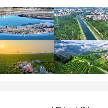
青海大柴旦翡翠湖晶莹剔
南水北调中线工程调水突
透
破800亿立方米
立秋近 采菱忙
暑期出游 乐享美好时光