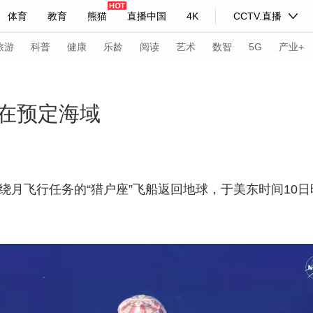
体育
教育
熊猫
直播中国
4K
CCTV.直播
式妙语
主持人
下载央视影音
热解读
天天学习
旅游
科普
健康
乐龄
阅读
艺术
数智
5G
产业+
纪录片网
国家大剧院
大型活动
在预定海域
科技
法治
文娱
人物
公益
图片
习式妙语
央视快评
央视网评
光华锐评
锋面
绕月飞行任务的“猎户座”飞船返回地球，于美东时间10
频道
VR/AR
4K专区
全景新闻
请入列
人生第一次
人生第二次
年冬奥会
CBA
NBA
中超
国足
国际足球
网球
综
体育江湖
文化体育
冰雪道路
足球道路