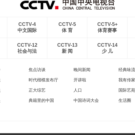
CCTV-4
CCTV-5
CCTV-5+
中文国际
体 育
体育赛事
CCTV-12
CCTV-13
CCTV-14
社会与法
新 闻
少 儿
播
焦点访谈
晚间新闻
经典咏
法
时代楷模发布厅
开讲啦
我有传
然
正大综艺
人口
国际艺
眼
典籍里的中国
中国诗词大会
生活圈