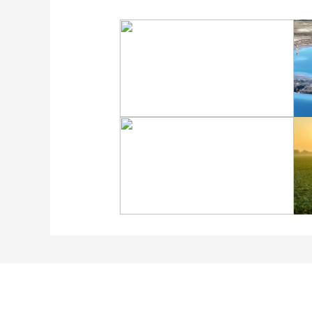
“大地指纹”奏响夏夜文旅
乐章
“科学”号完成西太平洋共
享科考航次返回青岛