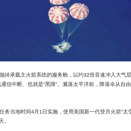
央博
非遗
文化
旅游
科普
健康
乐龄
阅读
云起
超级工厂
智敬中国
全民健康
颜选攻略
海洋
热播榜
总台企业白名单
掉承载主火箭系统的服务舱，以约32倍音速冲入大气层
电通信中断、也就是“黑障”。溅落太平洋前，降落伞从自
务当地时间4月1日实施，使用美国新一代登月火箭“太空
天。