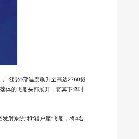
艺术
汽车
数智
5G
产业+
时尚
天气
才艺
网展
央央好物
，飞船外部温度飙升至高达2760摄
由落体的飞船头部展开，将其下降时
发射系统”和“猎户座”飞船，将4名