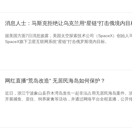
消息人士：马斯克拒绝让乌克兰用“星链”打击俄境内目
据美国方面7日消息披露，美国太空探索技术公司（SpaceX）创始
SpaceX旗下卫星互联网系统“星链”打击俄罗斯境内目标。
网红直播“荒岛改造” 无居民海岛如何保护？
近日，浙江宁波象山县乔木湾岛发生一起非法占用无居民海岛案件。
开展捕鱼、居住、饲养家禽等活动，并通过网络平台全程直播，公开传播