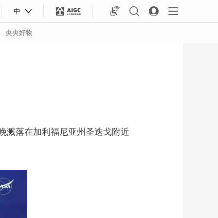
中
央央好物
日晚溅落在加利福尼亚州圣迭戈附近
合体育
亚冬会