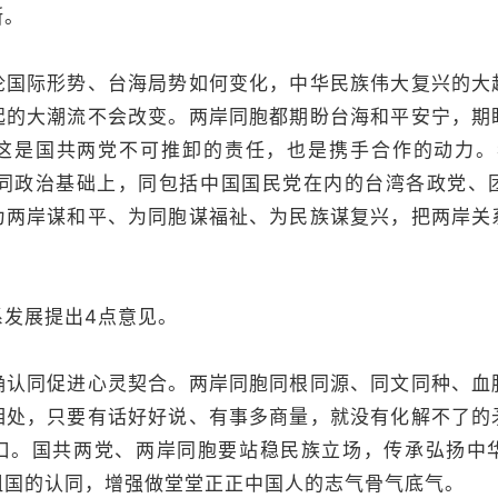
断。
际形势、台海局势如何变化，中华民族伟大复兴的大
起的大潮流不会改变。两岸同胞都期盼台海和平安宁，期
这是国共两党不可推卸的责任，也是携手合作的动力。
的共同政治基础上，同包括中国国民党在内的台湾各政党、
为两岸谋和平、为同胞谋福祉、为民族谋复兴，把两岸关
发展提出4点意见。
同促进心灵契合。两岸同胞同根同源、同文同种、血
相处，只要有话好好说、有事多商量，就没有化解不了的
口。国共两党、两岸同胞要站稳民族立场，传承弘扬中
祖国的认同，增强做堂堂正正中国人的志气骨气底气。