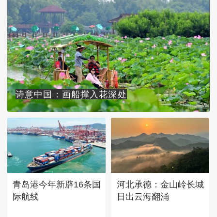
诗意中国：画船撑入花深处
青岛港今年新辟16条国
河北承德：金山岭长城
际航线
日出云海翻涌