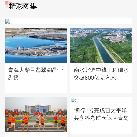
“大地指纹”奏响夏夜文旅乐
精彩图集
章
青海大柴旦翡翠湖晶莹
南水北调中线工程调水
剔透
突破800亿立方米
“科学”号完成西太平洋
共享科考航次返回青岛