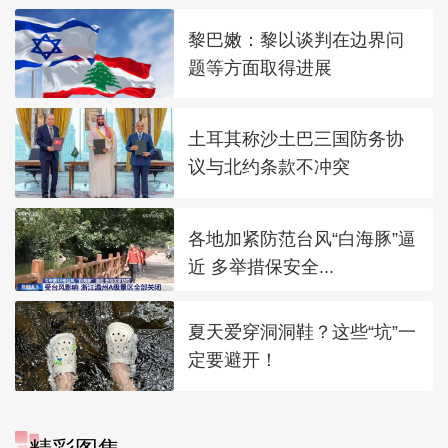
黎巴嫩：黎以谈判在边界问
题等方面取得进展
土耳其称沙土巴三国防务协
议与北约条款不冲突
各地加紧防范台风“白海豚”逼
近 多举措保安全...
夏天爱穿洞洞鞋？这些“坑”一
定要避开！
“大地指纹”奏响夏夜文旅乐