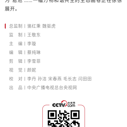
为“易危”……一幅万物和谐共生的生态画卷正在徐徐
展开。
总监制丨骆红秉 魏驱虎
监 制丨王敬东
主 编丨李璇
编 辑丨蔡纯琳
剪 辑丨李雪菲
视 觉丨颜妮
校 对丨李丹 孙洁 宋春燕 毛长志 闫田田
出 品丨中央广播电视总台央视网