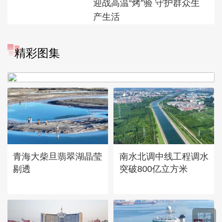
迎战高温“烤”验 守护群众生
产生活
“大地指纹”奏响夏夜文旅乐
精彩图集
章
青海大柴旦翡翠湖晶莹
南水北调中线工程调水
剔透
突破800亿立方米