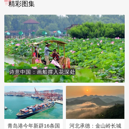
精彩图集
诗意中国：画船撑入花深处
青岛港今年新辟16条国
河北承德：金山岭长城