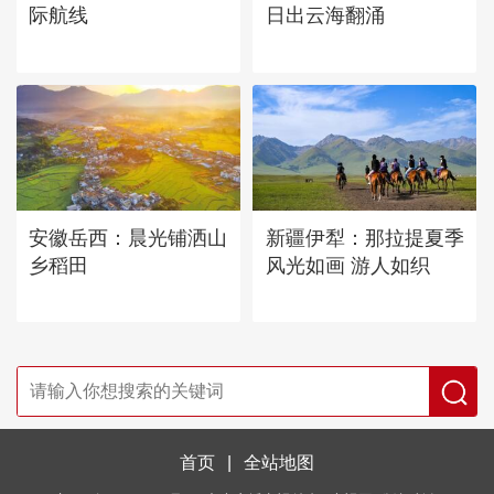
际航线
日出云海翻涌
安徽岳西：晨光铺洒山
新疆伊犁：那拉提夏季
乡稻田
风光如画 游人如织
首页
|
全站地图