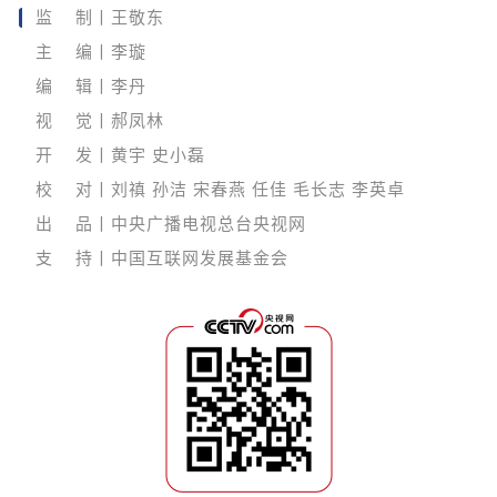
监 制丨王敬东
主 编丨李璇
编 辑丨李丹
视 觉丨郝凤林
开 发丨黄宇 史小磊
校 对丨刘禛 孙洁 宋春燕 任佳 毛长志 李英卓
出 品丨中央广播电视总台央视网
支 持丨中国互联网发展基金会