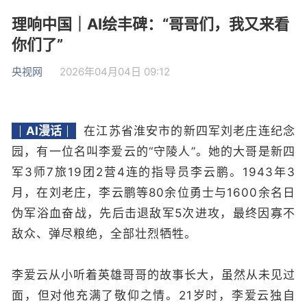
理响中国｜AI绘丰碑：“哥哥们，我又来看
你们了”
央视网
2026年04月04日 09:12
AI漫话
在江苏省淮安市的新四军刘老庄连纪念
园，有一位名叫李爱云的“守陵人”。她的大哥是新四
军3师7旅19团2营4连的指导员李云鹏。1943年3
月，在刘老庄，李云鹏等80余位勇士与1600余名日
伪军浴血奋战，先后击退敌军5次进攻，最终因寡不
敌众、弹尽粮绝，全部壮烈牺牲。
李爱云从小听着英雄哥哥的故事长大，虽然从未见过
面，但对他充满了敬仰之情。21岁时，李爱云独自