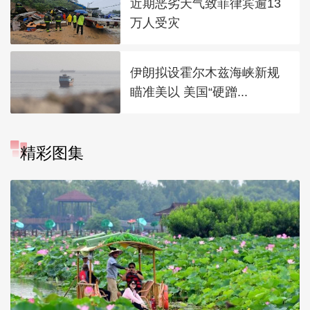
近期恶劣天气致菲律宾逾13
万人受灾
伊朗拟设霍尔木兹海峡新规
瞄准美以 美国“硬蹭...
精彩图集