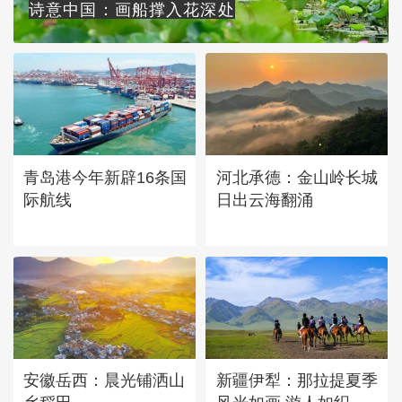
诗意中国：画船撑入花深处
青岛港今年新辟16条国
河北承德：金山岭长城
际航线
日出云海翻涌
安徽岳西：晨光铺洒山
新疆伊犁：那拉提夏季