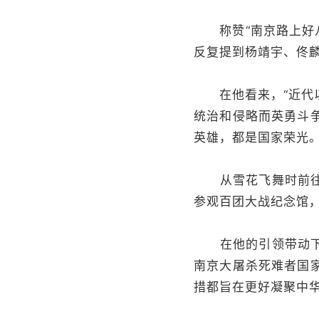
称赞“南京路上好八
反复提到杨靖宇、佟
在他看来，“近代以
统治和侵略而英勇斗
英雄，都是国家荣光。
从雪花飞舞时前往井
参观百团大战纪念馆
在他的引领带动下，
南京大屠杀死难者国
措都旨在更好凝聚中华