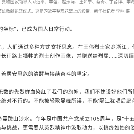
午，党和国家领导人习近平、李强、赵乐际、王沪宁、蔡奇、丁薛祥、李
英雄敬献花篮仪式。这是习近平整理花篮上的缎带。新华社记者 李响 摄
坐标”，已成为国人日常行动。
人们通过多种方式寄托思念。在王伟烈士家乡浙江，
为长征路上牺牲的烈士创作画像，并赠送给烈属……深切
居安思危的清醒与接续奋斗的坚定。
数的先烈鲜血染红了我们的旗帜，我们不建设好他们所
绝对不行的。不能被轻歌曼舞所误，不能‘隔江犹唱后庭花
跋山涉水。今年是中国共产党成立105周年，是“十五
遇与挑战，更需要从英烈精神中汲取动力，以慎终如始的