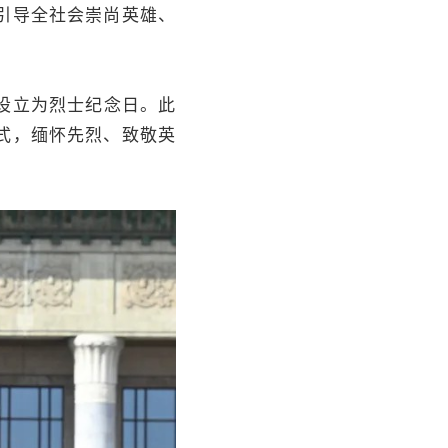
引导全社会崇尚英雄、
设立为烈士纪念日。此
式，缅怀先烈、致敬英