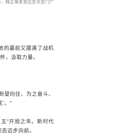
希、韩正等来到北京天安门广
他的墓前又摆满了战机
缅怀，汲取力量。
盼望向往、为之奋斗、
’。”
五”开局之年。新时代
姿态迈步向前。