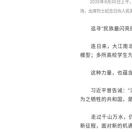
2025年9月30日上
场，出席烈士纪念日向人民
追寻“民族最闪亮的
连日来，大江南北，
模型；多所高校学生
这种力量，也蕴含着
习近平曾告诫：“无
为之牺牲的共和国，是
走过千山万水，仍需
新征程，面对新的机