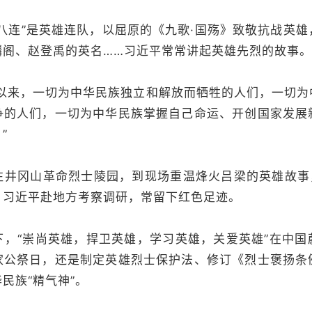
连”是英雄连队，以屈原的《九歌·国殇》致敬抗战英雄
麟阁、赵登禹的英名……习近平常常讲起英雄先烈的故事。
来，一切为中华民族独立和解放而牺牲的人们，一切为
争的人们，一切为中华民族掌握自己命运、开创国家发展
”
冈山革命烈士陵园，到现场重温烽火吕梁的英雄故事，
，习近平赴地方考察调研，常留下红色足迹。
“崇尚英雄，捍卫英雄，学习英雄，关爱英雄”在中国
家公祭日，还是制定英雄烈士保护法、修订《烈士褒扬条
民族“精气神”。